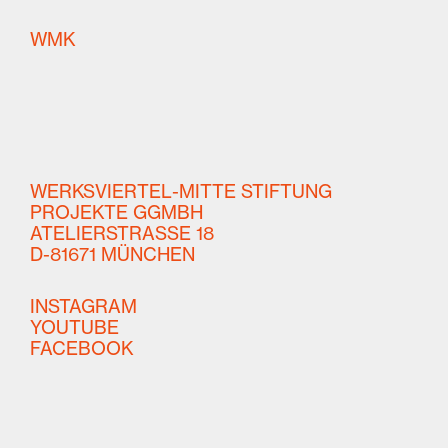
W
ERKSVIERTEL–
M
ITTE
K
UNST
WERKSVIERTEL-MITTE STIFTUNG
PROJEKTE GGMBH
ATELIERSTRASSE 18
D-81671 MÜNCHEN
INSTAGRAM
YOUTUBE
FACEBOOK