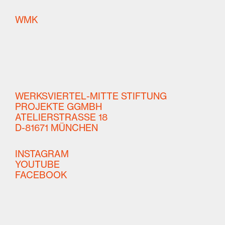
W
ERKSVIERTEL–
M
ITTE
K
UNST
WERKSVIERTEL-MITTE STIFTUNG
PROJEKTE GGMBH
ATELIERSTRASSE 18
D-81671 MÜNCHEN
INSTAGRAM
YOUTUBE
FACEBOOK