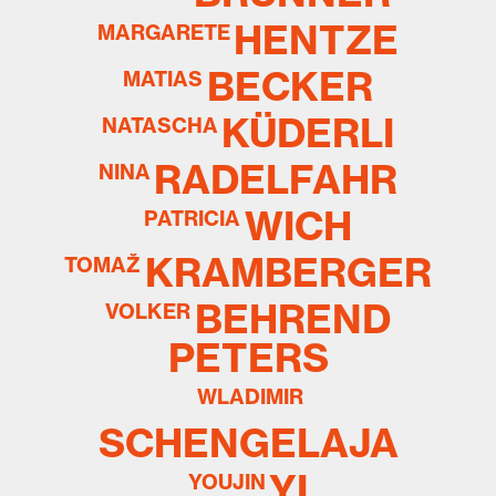
HENTZE
MARGARETE
BECKER
MATIAS
KÜDERLI
NATASCHA
RADELFAHR
NINA
WICH
PATRICIA
KRAMBERGER
TOMAŽ
BEHREND
VOLKER
PETERS
WLADIMIR
SCHENGELAJA
YI
YOUJIN