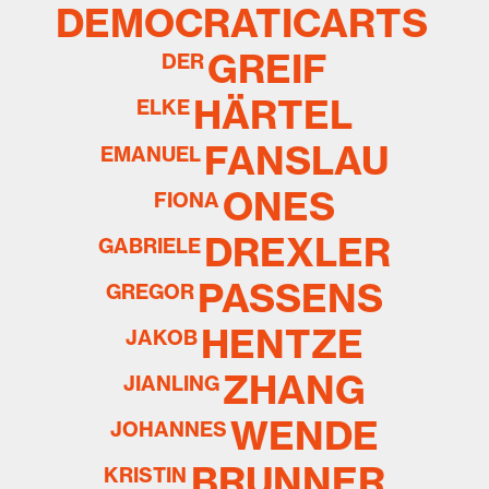
DEMOCRATICARTS
GREIF
DER
HÄRTEL
ELKE
FANSLAU
EMANUEL
ONES
FIONA
DREXLER
GABRIELE
PASSENS
GREGOR
HENTZE
JAKOB
ZHANG
JIANLING
WENDE
JOHANNES
BRUNNER
KRISTIN