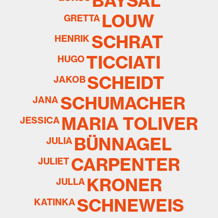
BAYSAL
LOUW
GRETTA
SCHRAT
HENRIK
TICCIATI
HUGO
SCHEIDT
JAKOB
SCHUMACHER
JANA
MARIA TOLIVER
JESSICA
BÜNNAGEL
JULIA
CARPENTER
JULIET
KRONER
JULLA
SCHNEWEIS
KATINKA