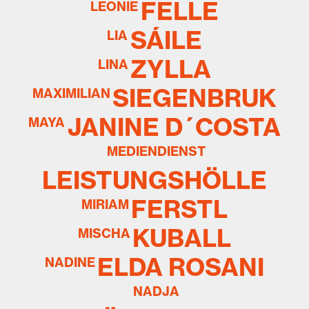
FELLE
LEONIE
SÁILE
LIA
ZYLLA
LINA
SIEGENBRUK
MAXIMILIAN
JANINE D´COSTA
MAYA
MEDIENDIENST
LEISTUNGSHÖLLE
FERSTL
MIRIAM
KUBALL
MISCHA
ELDA ROSANI
NADINE
NADJA