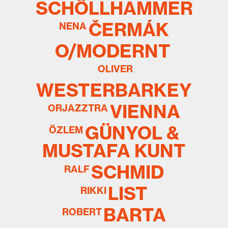
SCHÖLLHAMMER
ČERMÁK
NENA
O/MODERNT
OLIVER
WESTERBARKEY
VIENNA
ORJAZZTRA
GÜNYOL &
ÖZLEM
MUSTAFA KUNT
SCHMID
RALF
LIST
RIKKI
BARTA
ROBERT