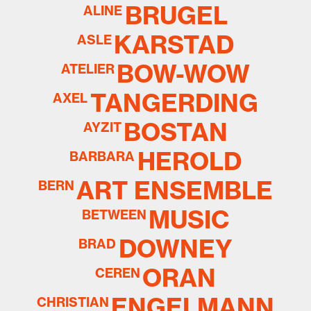
BRUGEL
ALINE
KARSTAD
ASLE
BOW-WOW
ATELIER
TANGERDING
AXEL
BOSTAN
AYZIT
HEROLD
BARBARA
ART ENSEMBLE
BERN
MUSIC
BETWEEN
DOWNEY
BRAD
ORAN
CEREN
ENGELMANN
CHRISTIAN