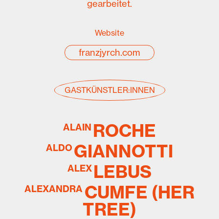
gearbeitet.
Website
franzjyrch.com
GASTKÜNSTLER:INNEN
ROCHE
ALAIN
GIANNOTTI
ALDO
LEBUS
ALEX
CUMFE (HER
ALEXANDRA
TREE)