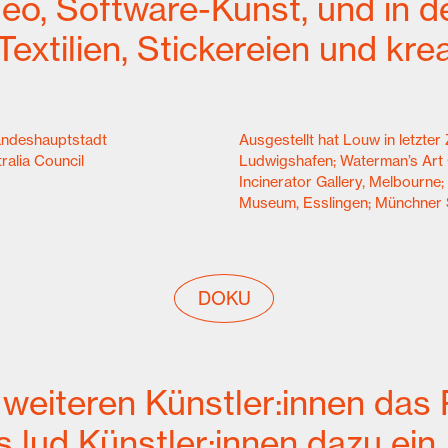
deo, Software-Kunst, und in 
xtilien, Stickereien und kreat
andeshauptstadt
Ausgestellt hat Louw in letzte
alia Council
Ludwigshafen; Waterman’s Art 
Incinerator Gallery, Melbourne; 
Museum, Esslingen; Münchner S
DOKU
 weiteren Künstler:innen das 
s lud Künstler:innen dazu ei