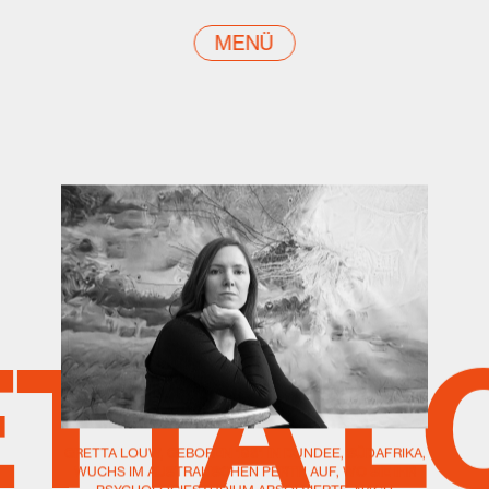
MENÜ
TTA 
GRETTA LOUW, GEBOREN 1981 IN DUNDEE, SÜDAFRIKA,
WUCHS IM AUSTRALISCHEN PERTH AUF, WO SIE IHR