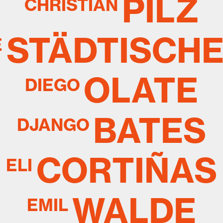
PILZ
CHRISTIAN
STÄDTISCH
E
OLATE
DIEGO
BATES
DJANGO
CORTIÑAS
ELI
WALDE
EMIL