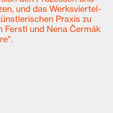
en, und das Werksviertel-
künstlerischen Praxis zu
am Ferstl und Nena Čermák
re".