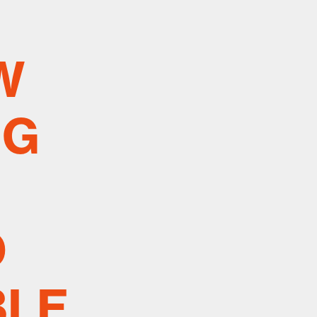
W
NG
D
BLE