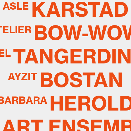
KARSTAD
ASLE
BOW-WO
TELIER
TANGERDI
EL
BOSTAN
AYZIT
HEROL
BARBARA
ART ENSEM