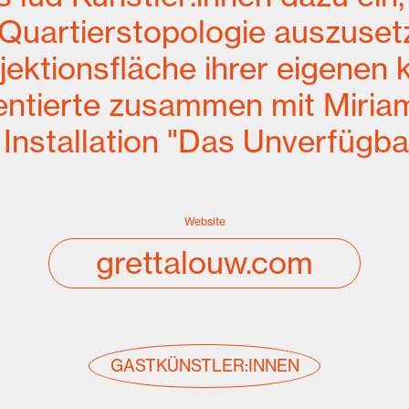
uartierstopologie auszusetz
jektionsfläche ihrer eigenen 
entierte zusammen mit Miri
 Installation "Das Unverfügba
Website
grettalouw.com
GASTKÜNSTLER:INNEN