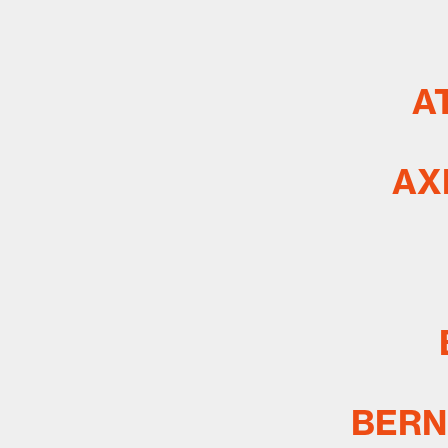
A
AX
BERN