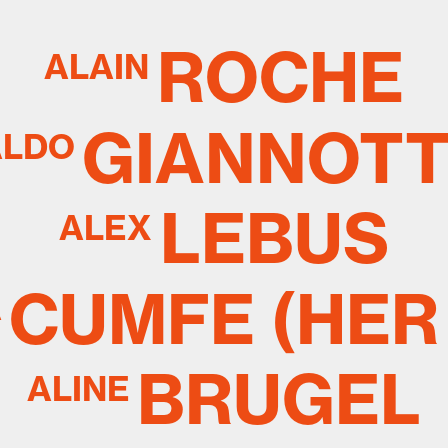
ROCHE
ALAIN
GIANNOTT
ALDO
LEBUS
ALEX
CUMFE (HER
A
BRUGEL
ALINE