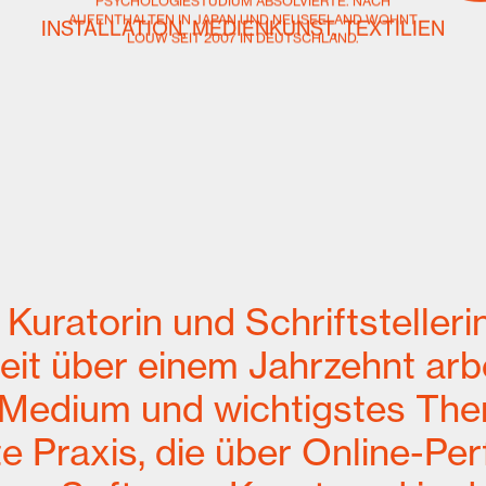
PSYCHOLOGIESTUDIUM ABSOLVIERTE. NACH
AUFENTHALTEN IN JAPAN UND NEUSEELAND WOHNT
INSTALLATION, MEDIENKUNST, TEXTILIEN
LOUW SEIT 2007 IN DEUTSCHLAND.
 Kuratorin und Schriftstelleri
eit über einem Jahrzehnt arbei
 Medium und wichtigstes Them
e Praxis, die über Online-Per