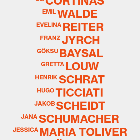
CORTIÑAS
WALDE
EMIL
REITER
EVELINA
JYRCH
FRANZ
BAYSAL
GÖKSU
LOUW
GRETTA
SCHRAT
HENRIK
TICCIATI
HUGO
SCHEIDT
JAKOB
SCHUMACHER
JANA
MARIA TOLIVER
JESSICA