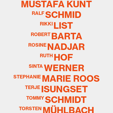
MUSTAFA KUNT
SCHMID
RALF
LIST
RIKKI
BARTA
ROBERT
NADJAR
ROSINE
HOF
RUTH
WERNER
SINTA
MARIE ROOS
STEPHANIE
ISUNGSET
TERJE
SCHMIDT
TOMMY
MÜHLBACH
TORSTEN