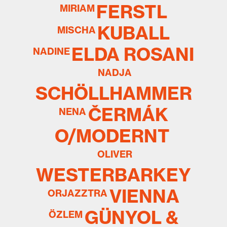
FERSTL
MIRIAM
KUBALL
MISCHA
ELDA ROSANI
NADINE
NADJA
SCHÖLLHAMMER
ČERMÁK
NENA
O/MODERNT
OLIVER
WESTERBARKEY
VIENNA
ORJAZZTRA
GÜNYOL &
ÖZLEM