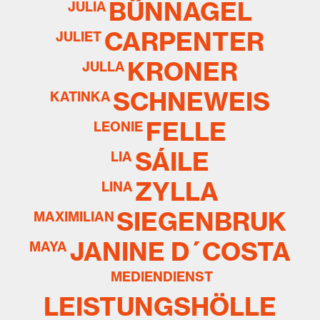
BÜNNAGEL
JULIA
CARPENTER
JULIET
KRONER
JULLA
SCHNEWEIS
KATINKA
FELLE
LEONIE
SÁILE
LIA
ZYLLA
LINA
SIEGENBRUK
MAXIMILIAN
JANINE D´COSTA
MAYA
MEDIENDIENST
LEISTUNGSHÖLLE