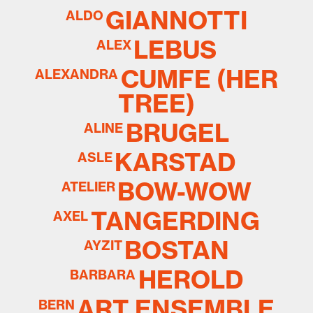
GIANNOTTI
ALDO
LEBUS
ALEX
CUMFE (HER
ALEXANDRA
TREE)
BRUGEL
ALINE
KARSTAD
ASLE
BOW-WOW
ATELIER
TANGERDING
AXEL
BOSTAN
AYZIT
HEROLD
BARBARA
ART ENSEMBLE
BERN