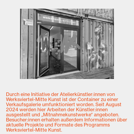
Durch eine Initiative der Atelierkünstler:innen von
Werksviertel-Mitte Kunst ist der Container zu einer
Verkaufsgalerie umfunktioniert worden. Seit August
2024 werden hier Arbeiten der Künstler:innen
ausgestellt und „Mitnahmekunstwerke“ angeboten.
Besucher:innen erhalten außerdem Informationen über
aktuelle Projekte und Formate des Programms
Werksviertel-Mitte Kunst.